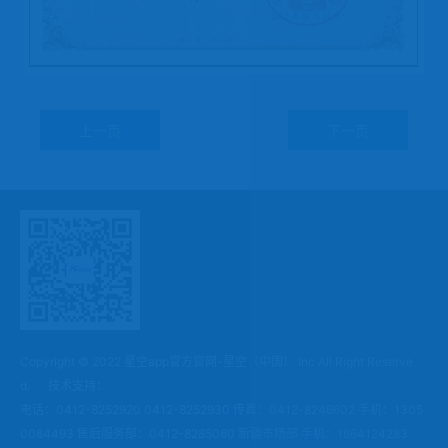
上一页
下一页
Copyright © 2022 星空app官方官网-星空（中国） Inc All Right Reserve
d. 技术支持：
电话：0412-8252920 0412-8252930 传真：0412-8246602 手机：1305
0084493 售后服务部：0412-8285080 新疆市场部 手机：1864124283