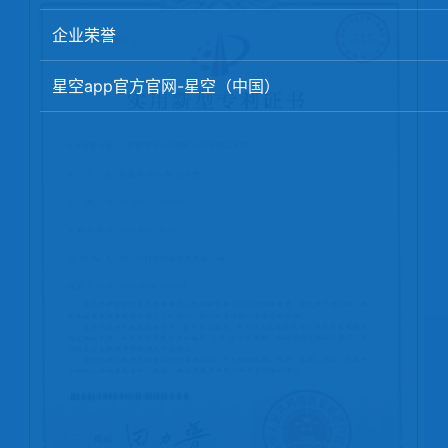
矿石、焦炭物理检测及制样设备
企业荣誉
工业分析、测硫仪等
星空app官方官网-星空（中国）