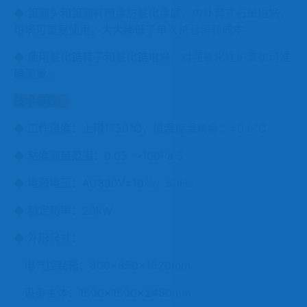
● 钼测头和钼测杆喷涂防氧化涂层，内外套式石墨坩埚，
坩埚可重复使用，大大降低了单次试验消耗成本。
● 使用氧化锆转子和氧化锆坩埚，对强氧化性炉渣也可准
确测量。
技术参数：
● 工作温度：上限1750℃，恒温控温精度：±0.5℃
● 粘度测量范围：0.05 ～100Pa·S
● 电源电压：AC380V±10％，50Hz
● 额定功率：20kW
● 外形尺寸：
电气控制箱：800×850×1820mm
设备主体：1500×1500×2450mm