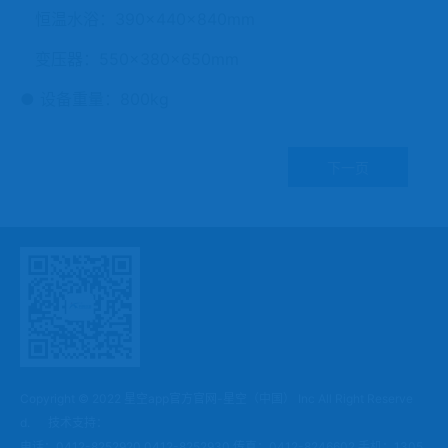
恒温水浴：390×440×840mm
变压器：550×380×650mm
● 设备重量：800kg
下一页
Copyright © 2022 星空app官方官网-星空（中国） Inc All Right Reserve
d. 技术支持：
电话：0412-8252920 0412-8252930 传真：0412-8246602 手机：1305