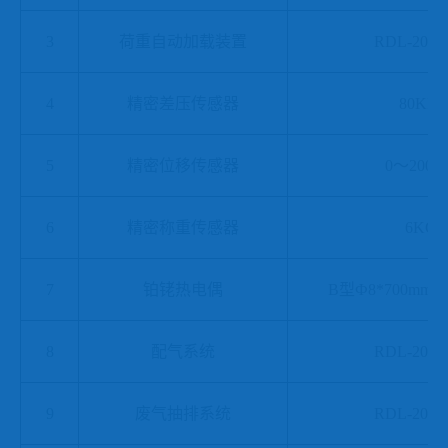
3
荷重自动加载装置
RDL-2015
4
精密差压传感器
80KPa
5
精密位移传感器
0～200m
6
精密称重传感器
6KG
7
铂铑热电偶
B型Ф8*700mm Ф
8
配气系统
RDL-2015
9
废气抽排系统
RDL-2015