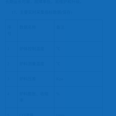
长期运长可靠，故障率低，易维护和升级。
17、主要实时采集指标数据(保存)
序
数据名称
备注
号
1
炉体控制温度
℃
2
炉料测量温度
℃
3
炉料压差
Kpa
4
炉料膨胀、收缩
%
率
5
CO流量
l/min