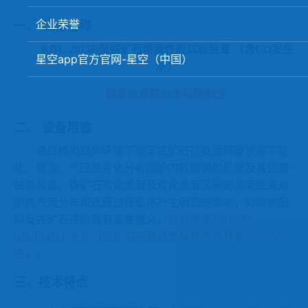
矿石、焦炭物理检测及制样设备
企业荣誉
一、
设备名称
工业分析、测硫仪等
RDL-2015B型铁矿石熔滴性能试验装置 （含CO发生
星空app官方官网-星空（中国）
炉）
国家标准鞍山市科翔制定
二、
设备用途
通过模拟高炉环境下测定铁矿石在高温荷重状态下软
化、熔滴、气压差变化分析高炉内软熔带的形成及其位置
试验装置。铁矿石软化温度及软化温度区间的测定结果对
炉内气流分布和还原过程都将产生明显的影响，对高炉配
料及铁矿石评价具有重要意义。
符合国家*新标准
GB/T34211-2017《
铁矿石荷重还原软熔滴落性能测定方
法
》
。
三、技术特点