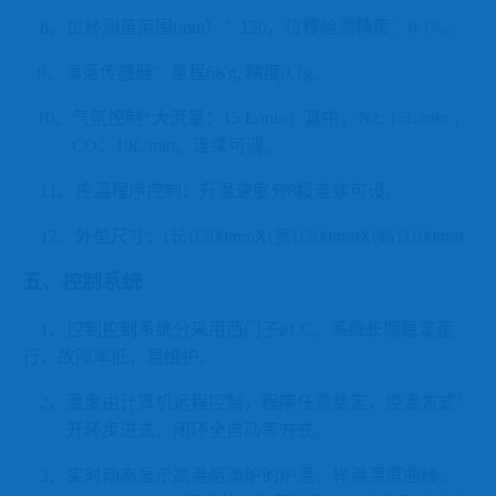
8、位移测量范围(mm）：150，位移检测精度：0.1%。
9、滴落传感器：量程6Kg, 精度0.1g。
10、气氛控制*大流量：
15 L/min
；其中，
N2: 15L/min ，
CO：10L/min。连续可调。
11、控温程序控制：升温速度分8段连续可设。
12、外型尺寸：(长)1200mmX(宽)1200mmX(高)2100mm
五、控制系统
1、控制控制系统分采用西门子PLC。系统长期稳定运
行，故障率低，易维护。
2、温度由计算机远程控制，程序任意给定，控温方式：
开环步进式，闭环全自动等方式。
3、实时动态显示高温熔滴炉的
炉温、样温温度曲
线，