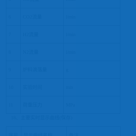
6
CO2流量
l/min
7
H2流量
l/min
8
N2流量
l/min
9
炉料滴落量
g
10
实验时间
min
11
荷重压力
MPa
18、主要实时显示曲线(保存)
序号
显示曲线名称
备注