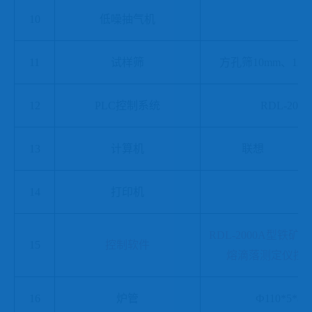
10
低噪抽气机
11
试样筛
方孔筛
10mm、12.
12
PLC控制系统
RDL-2015
13
计算机
联想
14
打印机
RDL-2000A型铁
15
控制软件
熔滴落测定仪控制软
16
炉管
Ф110*5*88