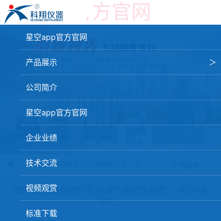
星空app官方官网
星空app官方官网
产品展示
＞
星空app官方官网-星空（中国）
公司简介
焦化行业检测及优化配煤设备
星空app官方官网
球团矿/烧结矿/块矿高温冶金性能检测系统
企业业绩
烧结/球团优化配矿研究设备
技术交流
消息：我公司研发的焦炭反应性制样系统，全部制样过程机械化操作，没
产品搜索 >
高炉配吹煤检测设备
视频观赏
冶金渣、保护渣等高温物性检测设备
RDL-2015B型铁矿石熔滴性能试验装置 （含CO发
生炉）
冶金石灰活性度测定仪
标准下载