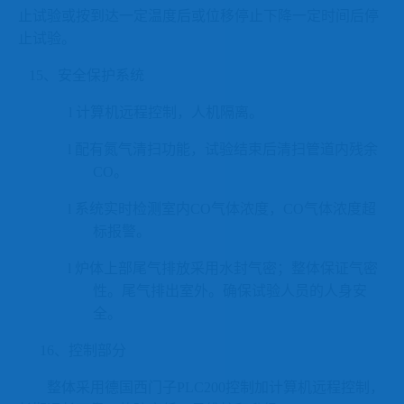
止试验或按到达一定温度后或位移停止下降一定时间后停
止试验。
15、安全保护系统
l
计算机远程控制，人机隔离。
l
配有氮气清扫功能，试验结束后清扫管道内残余
CO。
l
系统实时检测室内
CO气体浓度，CO气体浓度超
标报警。
l
炉体上部
尾气
排放采用水封气密；整体保证气密
性。尾气排出室外。确保试验人员的人身安
全。
16、控制部分
整体采用德国西门子
PLC200控制加计算机远程控制，