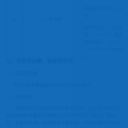
反应器
:尺寸Φ110 X 1
玉。
23
CO发生炉
预热时间：＜
40
min
度：5～45
℃
；
额定功
电源
电压
：
2
20V±1
1300×900×1900 mm
七、设备的运输、验收和培训
1.
设备的运输
甲方负责免费运输设备到乙方指定地点。
2.
设备开箱
开箱验货工作必须在用户技术人员、设备管理部门以
及供方的技术服务工程师三方在场的情况下进行。开箱
后，设备的外观、结构应该完整无损。并且根据随附的装