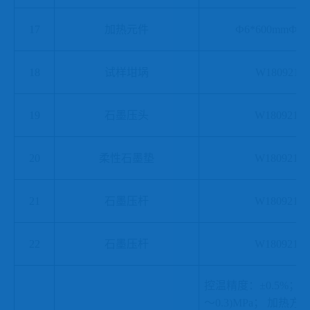
17
加热元件
Ф6*600mmФ12
18
试样坩埚
W180921-0
19
石墨压头
W180921-0
20
柔性石墨垫
W180921-0
21
石墨压杆
W180921-0
22
石墨压杆
W180921-0
控温精度
：
±
0.5
%；工
～
0.
3
)MPa；
加热方