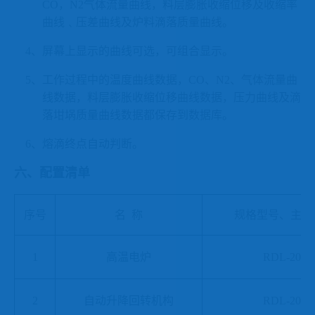
CO，N2气体流量曲线，料层膨胀收缩位移及收缩率
曲线﹑压差曲线及炉料滴落质量曲线。
4、屏幕上显示的曲线可选，可组合显示。
5、工作过程中的温度曲线数据，CO、N2、气体流量曲
线数据，料层膨胀收缩位移曲线数据，压力曲线及滴
落坩埚质量曲线数据都保存到数据库。
6、熔滴终点自动判断。
六、配置清单
序号
名
称
规格型号、主要
1
高温电炉
RDL-2015
2
自动升降回转机构
RDL-2015