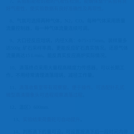
7、
实验前能密封舱的气密性检测，能确保整个实验有良
好气密性，使实验数据有良好准确性及再现性。
8、气氛可选择两种气体，N2，CO。每种气体采用质量
流量控制器，每一种气体流量连续可调。
9、大口径反应坩埚，内径X高：Φ75×175mm。装样量多
达500g ,矿石采样率高，更能反应矿石真实情况。还原气体
流量高达15 L/min。能反真实反应高炉实际情况。
10、滴落终点采用大量程高精度力传感器，可以长期工
作，不用经常清理滴落坩埚，减径工作量。
11、
滴落收集室带有观察窗。便于操作。可选配针孔式
微型高清摄象头可选程观察滴落过程
。
12、温区〉600mm.
13、
实验结束荷重砣可自动提升
。
14、
判断滴下的量可设，可设置按滴下后一段时间内停