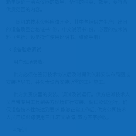
箱单据逐一清点仪器的数量，备件的种类、数量，要符合
供货范围的内容。
随机的技术资料应该齐全，其中包括供方生产厂出具
的设备质量合格证书
1
份，中文说明书
2
份，必要的技术资
料（包括：设备操作使用说明书、维修手册）
3.
设备验收调试
用户现场验收。
供方必须在签订技术协议后及时提供仪器安装布局图或
安装指导书，并负责设备安装所需的工程施工。
供方负责仪器的安装、调试及试运行。供方应派技术人
员自带专用工具到买方现场进行安装、调试及试运行，确
保设备技术性能达到要求
,
能够正常工作后
,
供方公司技术
人员连续跟踪使用三日
,
若无故障
,
双方签字验收。
4.
培训