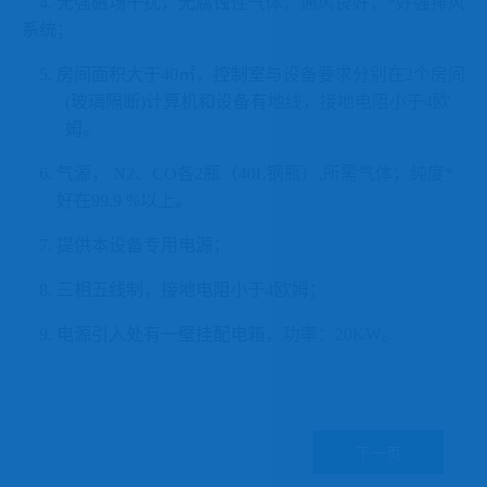
4.
无强磁场干扰，无腐蚀性气体，通风良好，*好强排风
系统；
5.
房间面积大于
40
㎡，控制室与设备要求分别在
2
个房间
(
玻璃隔断
)
计算机和设备有地线，接地电阻小于
4
欧
姆。
6.
气源，
N2
、
CO
各
2
瓶（
40L
钢瓶）
,
所需气体；纯度*
好在
99.
9
%
以上。
7.
提供本设备专用电源；
8.
三相
五
线制，接地电阻小于
4
欧姆；
9.
电源引入处有一壁挂配电箱，功率：
2
0KW
。
下一页