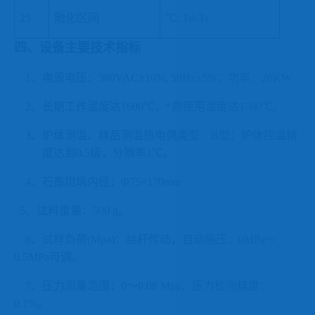
25
融化区间
℃; Td-Ts
四、设备主要技术指标
1、电源电压：380VAC±10%, 50Hz±5%；功率：20KW
2、长期工作温度达1600℃，*高使用温度达1700℃。
3、炉体测温、样品测温热电偶类型：B型；炉体控温精
度达到0.5级，分辨率1℃。
4、石墨坩埚内径：Φ75×170mm
5、试料重量：500 g。
6、试样负荷(Mpa)：丝杆传动，自动施压：0MPa～
0.5MPa可调。
7、压力测量范围：0～0.08 Mpa，压力检测精度：
0.1%。