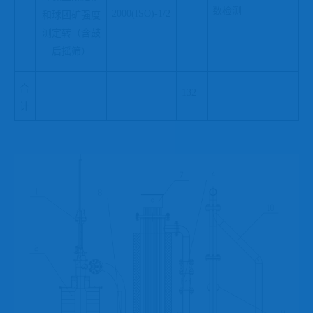
数检测
2000(ISO)
-1/2
和球团矿强度
测定转
（含鼓
后
摇筛
）
合
132
计