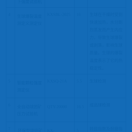
下强度试验机
4
KXSBL-2025
16
生球在干燥时受到
生球爆裂温度
快速加热，水分剧
测定义测定仪
烈蒸发而产生内应
力，导致生球爆裂
或剥落，影响生球
质量。生球的爆裂
温度表示了它的热
稳定性。
5
KXSQ-21A
5.5
生球检测
智能颗粒强度
测定仪
6
成品球检测
全自动
球团矿
QTY-
2
0000
16.5
压力试验机
7
转鼓指数及耐磨指
环保型烧结矿
KX-
5