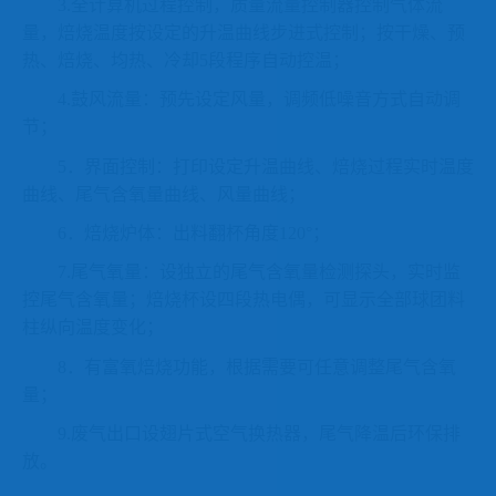
3.全计算机过程控制，质量流量控制器控制气体流
量，焙烧温度按设定的升温曲线步进式控制；按干燥、预
热、焙烧、均热、冷却5段程序自动控温；
4.鼓风流量：预先设定风量，调频低噪音方式自动调
节；
5．界面控制：打印设定升温曲线、焙烧过程实时温度
曲线、尾气含氧量曲线、风量曲线；
6．焙烧炉体：出料翻杯角度120°；
7.尾气氧量：设独立的尾气含氧量检测探头，实时监
控尾气含氧量；焙烧杯设四段热电偶，可显示全部球团料
柱纵向温度变化；
8．有富氧焙烧功能，根据需要可任意调整尾气含氧
量；
9.废气出口设翅片式空气换热器，尾气降温后环保排
放。