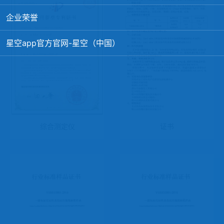
矿石、焦炭物理检测及制样设备
企业荣誉
工业分析、测硫仪等
星空app官方官网-星空（中国）
综合测定仪
证书