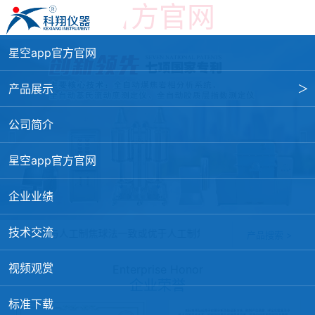
星空app官方官网
星空app官方官网
产品展示
＞
星空app官方官网-星空（中国）
公司简介
焦化行业检测及优化配煤设备
星空app官方官网
球团矿/烧结矿/块矿高温冶金性能检测系统
企业业绩
烧结/球团优化配矿研究设备
技术交流
，焦球形状与人工制焦球法一致或优于人工制焦球。
产品搜索 >
高炉配吹煤检测设备
视频观赏
冶金渣、保护渣等高温物性检测设备
Enterprise Honor
企业荣誉
冶金石灰活性度测定仪
标准下载