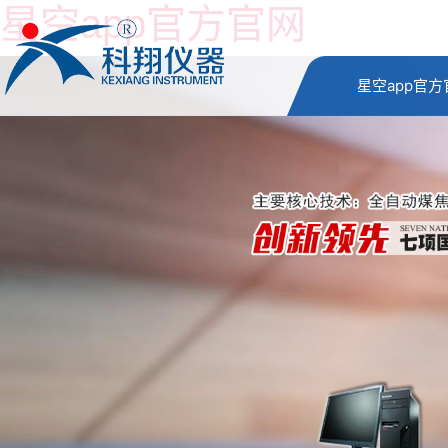
星空app官方官网
星空app官方